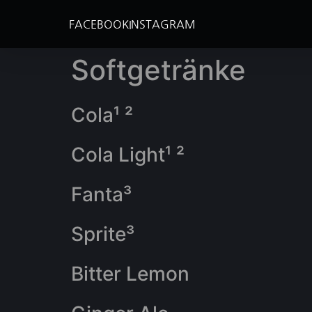
FACEBOOK
INSTAGRAM
Softgetränke
Cola¹ ²
Cola Light¹ ²
Fanta³
Sprite³
Bitter Lemon