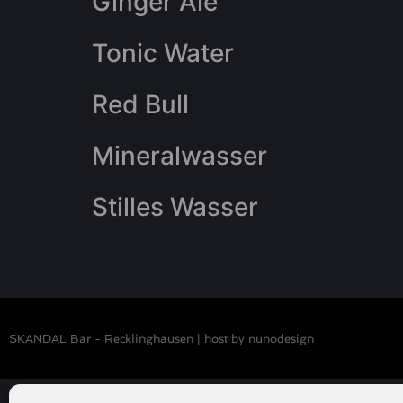
Ginger Ale
Tonic Water
Red Bull
Mineralwasser
Stilles Wasser
SKANDAL Bar - Recklinghausen |
host by nunodesign