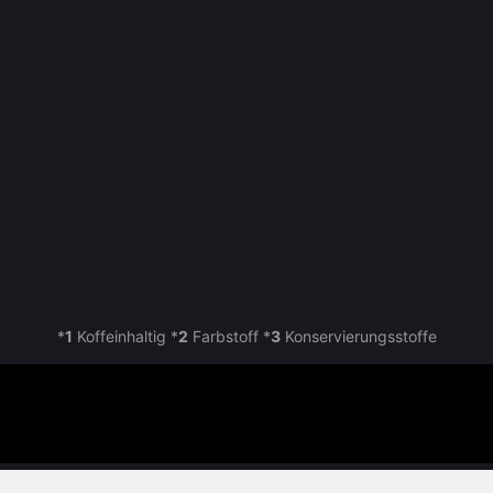
*
1
Koffeinhaltig
*
2
Farbstoff *
3
Konservierungsstoffe